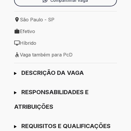
Compartilhar vaga
São Paulo - SP
Local de trabalho: São Paulo - SP
Efetivo
Tipo de vaga: Efetivo
Híbrido
Modelo de trabalho: Híbrido
Vaga também para PcD
Vaga também para PcD
Ir para candidatura
DESCRIÇÃO DA VAGA
RESPONSABILIDADES E
ATRIBUIÇÕES
REQUISITOS E QUALIFICAÇÕES